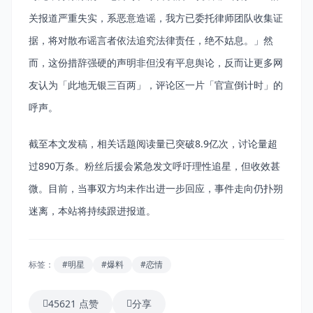
关报道严重失实，系恶意造谣，我方已委托律师团队收集证
据，将对散布谣言者依法追究法律责任，绝不姑息。」然
而，这份措辞强硬的声明非但没有平息舆论，反而让更多网
友认为「此地无银三百两」，评论区一片「官宣倒计时」的
呼声。
截至本文发稿，相关话题阅读量已突破8.9亿次，讨论量超
过890万条。粉丝后援会紧急发文呼吁理性追星，但收效甚
微。目前，当事双方均未作出进一步回应，事件走向仍扑朔
迷离，本站将持续跟进报道。
标签：
#明星
#爆料
#恋情
45621 点赞
分享