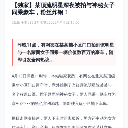
【独家】某顶流明星深夜被拍与神秘女子
同乘豪车，粉丝炸锅！
瓜田小李
89.2万浏览
2026/4/14 23:15:00
昨晚11点，有网友在某高档小区门口拍到该明星
与一名蒙面女子同乘一辆价值数百万的豪车，随
即引发全网热议...
4月13日深夜11时许，本站独家获悉，有网友在北京某顶级
豪华小区门口蹲守时，意外拍到了当红顶流明星陈某某与一
名全程以口罩、帽子遮面的神秘女子，两人同乘一辆车牌为
京A·8××××的黑色宾利添越，随即驶入该小区地下车库。
据目击网友描述，两人下车时距离极近，男方还主动为女方
拉开车门，举止亲密。该网友随即将照片发布至某社交平