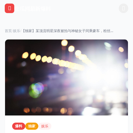
跳过导航
吃瓜网最新爆料
首页
/
娱乐
/
【独家】某顶流明星深夜被拍与神秘女子同乘豪车，粉丝炸锅！
爆料
独家
娱乐