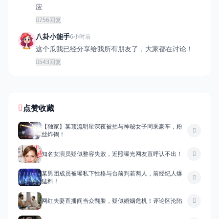
应
756
回复
八卦小能手
6小时前
这个瓜我已经分享给我所有朋友了，大家都在讨论！
543
回复
点赞收藏
【独家】某顶流明星深夜被拍与神秘女子同乘豪车，粉
丝炸锅！
知名女演员疑似整容失败，近照曝光网友直呼认不出！
某男团成员被曝私下性格与台前判若两人，前经纪人爆
猛料！
网红夫妻直播间当众翻脸，疑似婚姻危机！评论区沦陷