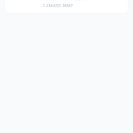
员因严重违纪违法被开除党籍和公职，移送司法机
234.6万
34567
关处理...