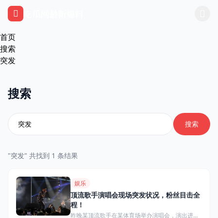
跳过导航
吃瓜网最新爆料
首页
搜索
突发
搜索
搜索
"突发" 共找到 1 条结果
娱乐
顶流歌手演唱会现场突发状况，粉丝目击全
程！
昨晚某顶流歌手在某体育场举办演唱会，演出进行