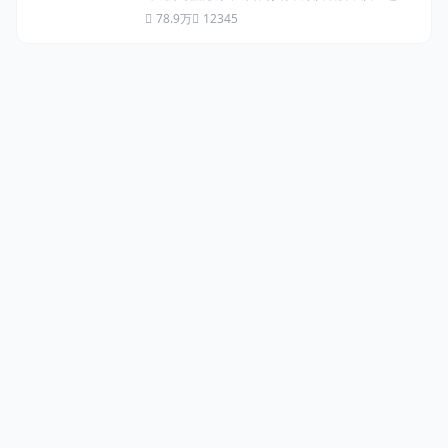
到一半时突然中断，现场数万名粉丝陷入混乱...
78.9万
12345