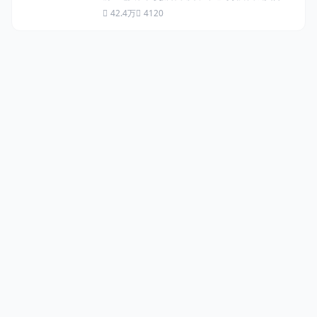
期间的种种不愉快经历，并附上多张聊天截图为
42.4万
4120
证...